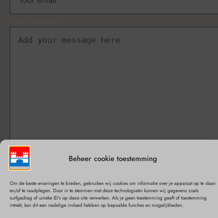
Your message
This form collects your name and email so that we can reach
Beheer cookie toestemming
you back. Check out our
Privacy Policy
page to fully
understand how we protect and manage your submitted
Om de beste ervaringen te bieden, gebruiken wij cookies om informatie over je apparaat op te slaan
en/of te raadplegen. Door in te stemmen met deze technologieën kunnen wij gegevens zoals
data.
surfgedrag of unieke ID's op deze site verwerken. Als je geen toestemming geeft of toestemming
intrekt, kan dit een nadelige invloed hebben op bepaalde functies en mogelijkheden.
Send message!