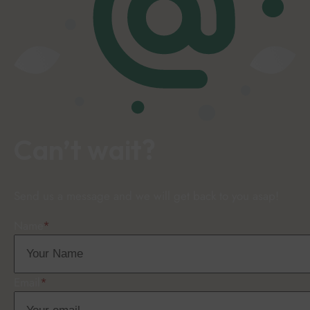
Can’t wait?
Send us a message and we will get back to you asap!
Name
*
Email
*